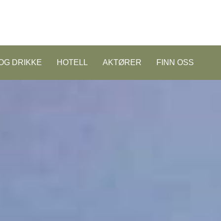
OG DRIKKE
HOTELL
AKTØRER
FINN OSS