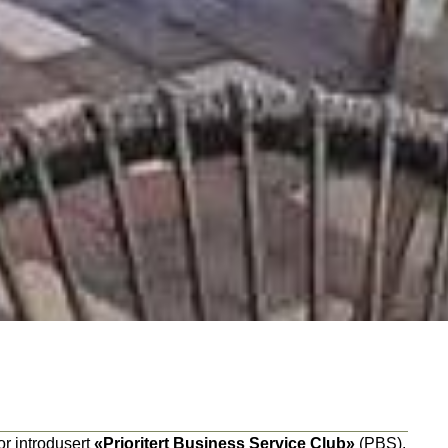
for introdusert
«Prioritert Business Service Club»
(PBS).