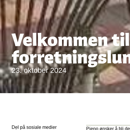
Velkommen til
forretningslun
23. oktober 2024
Del på sosiale medier
Pieno ønsker å bli det